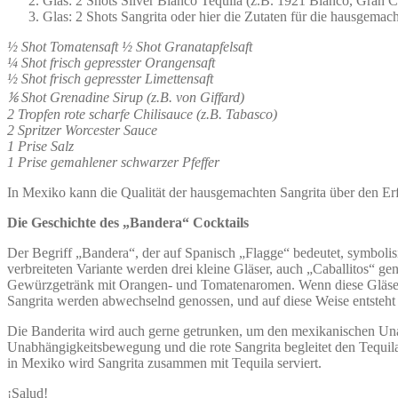
Glas: 2 Shots Silver Blanco Tequila (z.B. 1921 Blanco, Gran C
Glas: 2 Shots Sangrita oder hier die Zutaten für die hausgemach
½ Shot Tomatensaft ½ Shot Granatapfelsaft
¼ Shot frisch gepresster Orangensaft
½ Shot frisch gepresster Limettensaft
⅙ Shot Grenadine Sirup (z.B. von Giffard)
2 Tropfen rote scharfe Chilisauce (z.B. Tabasco)
2 Spritzer Worcester Sauce
1 Prise Salz
1 Prise gemahlener schwarzer Pfeffer
In Mexiko kann die Qualität der hausgemachten Sangrita über den Erf
Die Geschichte des „Bandera“ Cocktails
Der Begriff „Bandera“, der auf Spanisch „Flagge“ bedeutet, symbolisie
verbreiteten Variante werden drei kleine Gläser, auch „Caballitos“ ge
Gewürzgetränk mit Orangen- und Tomatenaromen. Wenn diese Gläser ne
Sangrita werden abwechselnd genossen, und auf diese Weise entsteht e
Die Banderita wird auch gerne getrunken, um den mexikanischen Unabh
Unabhängigkeitsbewegung und die rote Sangrita begleitet den Tequila
in Mexiko wird Sangrita zusammen mit Tequila serviert.
¡Salud!