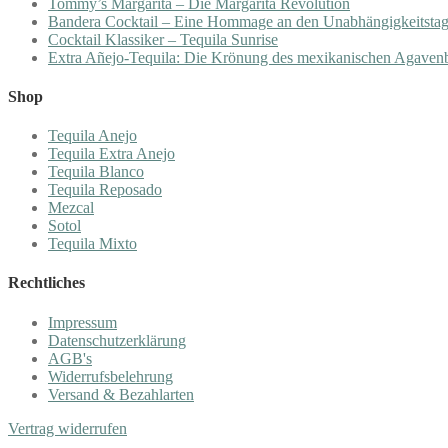
Tommy’s Margarita – Die Margarita Revolution
Bandera Cocktail – Eine Hommage an den Unabhängigkeitsta
Cocktail Klassiker – Tequila Sunrise
Extra Añejo-Tequila: Die Krönung des mexikanischen Agaven
Shop
Tequila Anejo
Tequila Extra Anejo
Tequila Blanco
Tequila Reposado
Mezcal
Sotol
Tequila Mixto
Rechtliches
Impressum
Datenschutzerklärung
AGB's
Widerrufsbelehrung
Versand & Bezahlarten
Vertrag widerrufen