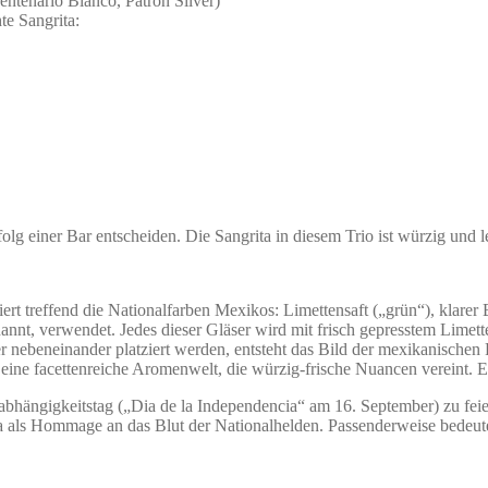
entenario Blanco, Patron Silver)
te Sangrita:
olg einer Bar entscheiden. Die Sangrita in diesem Trio ist würzig und 
rt treffend die Nationalfarben Mexikos: Limettensaft („grün“), klarer B
nannt, verwendet. Jedes dieser Gläser wird mit frisch gepresstem Limett
beneinander platziert werden, entsteht das Bild der mexikanischen Fl
ine facettenreiche Aromenwelt, die würzig-frische Nuancen vereint. Ei
ängigkeitstag („Dia de la Independencia“ am 16. September) zu feiern
 als Hommage an das Blut der Nationalhelden. Passenderweise bedeutet 