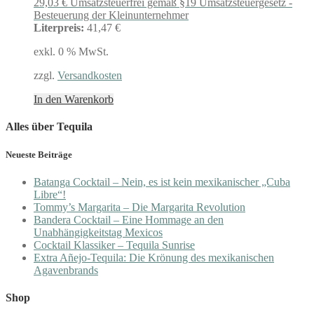
29,03
€
Umsatzsteuerfrei gemäß §19 Umsatzsteuergesetz -
Besteuerung der Kleinunternehmer
Literpreis:
41,47 €
exkl. 0 % MwSt.
zzgl.
Versandkosten
In den Warenkorb
Alles über Tequila
Neueste Beiträge
Batanga Cocktail – Nein, es ist kein mexikanischer „Cuba
Libre“!
Tommy’s Margarita – Die Margarita Revolution
Bandera Cocktail – Eine Hommage an den
Unabhängigkeitstag Mexicos
Cocktail Klassiker – Tequila Sunrise
Extra Añejo-Tequila: Die Krönung des mexikanischen
Agavenbrands
Shop