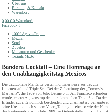
Über uns
Beratung & Kontakt
Warenkorb
0,00
€
0
Warenkorb
Facebook-f
100% Agave-Tequila
Mezcal
Sotol
Zubehör
Miniaturen und Geschenke
Tequila Mixto
Bandera Cocktail – Eine Hommage an
den Unabhängigkeitstag Mexicos
Die traditionelle Margarita besteht normalerweise aus Tequila,
Limettensaft und Triple Sec. Bei der Zubereitung der „Tommy’s
Margarita“, die 1989 von Julio Bermejo in San Francisco erfunden
wurde, ersetzt Agavensirup den herkömmlichen Triple Sec. Da der
Erfinder außergewöhnlich bescheiden und charmant ist, benannte er
seine Kreation nach seinem Vater „Tommy“ – ebenso wie der Name
des Restaurants, das im Jahr 1989 zur Geburtsstätte und zur Heimat