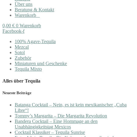
Über uns
Beratung & Kontakt
Warenkorb
0,00
€
0
Warenkorb
Facebook-f
100% Agave-Tequila
Mezcal
Sotol
Zubehör
Miniaturen und Geschenke
Tequila Mixto
Alles über Tequila
Neueste Beiträge
Batanga Cocktail – Nein, es ist kein mexikanischer „Cuba
Libre“!
Tommy’s Margarita – Die Margarita Revolution
Bandera Cocktail – Eine Hommage an den
Unabhängigkeitstag Mexicos
Cocktail Klassiker – Tequila Sunrise