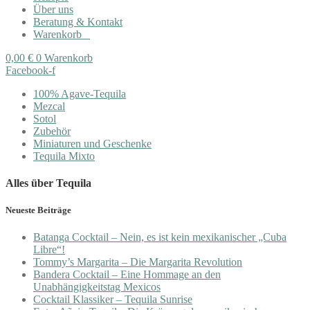
Über uns
Beratung & Kontakt
Warenkorb
0,00
€
0
Warenkorb
Facebook-f
100% Agave-Tequila
Mezcal
Sotol
Zubehör
Miniaturen und Geschenke
Tequila Mixto
Alles über Tequila
Neueste Beiträge
Batanga Cocktail – Nein, es ist kein mexikanischer „Cuba
Libre“!
Tommy’s Margarita – Die Margarita Revolution
Bandera Cocktail – Eine Hommage an den
Unabhängigkeitstag Mexicos
Cocktail Klassiker – Tequila Sunrise