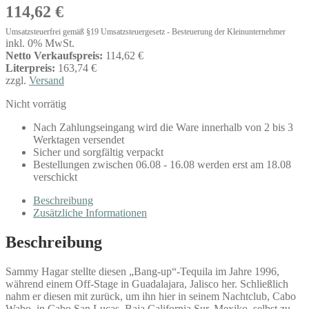
114,62
€
Umsatzsteuerfrei gemäß §19 Umsatzsteuergesetz - Besteuerung der Kleinunternehmer
inkl. 0% MwSt.
Netto Verkaufspreis:
114,62 €
Literpreis:
163,74 €
zzgl.
Versand
Nicht vorrätig
Nach Zahlungseingang wird die Ware innerhalb von 2 bis 3
Werktagen versendet
Sicher und sorgfältig verpackt
Bestellungen zwischen 06.08 - 16.08 werden erst am 18.08
verschickt
Beschreibung
Zusätzliche Informationen
Beschreibung
Sammy Hagar stellte diesen „Bang-up“-Tequila im Jahre 1996,
während einem Off-Stage in Guadalajara, Jalisco her. Schließlich
nahm er diesen mit zurück, um ihn hier in seinem Nachtclub, Cabo
Wabo, in Cabo San Lucas, Baja California Sur, Mexiko, selbst zu