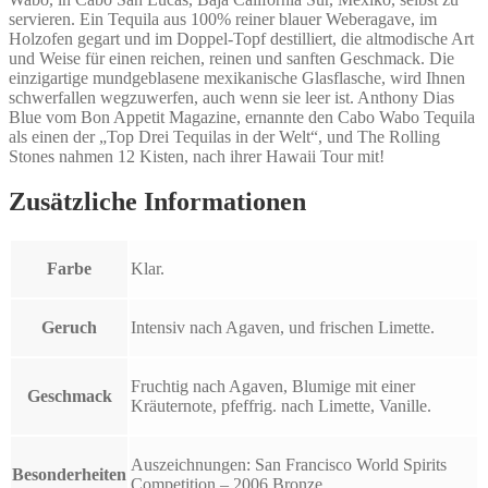
servieren. Ein Tequila aus 100% reiner blauer Weberagave, im
Holzofen gegart und im Doppel-Topf destilliert, die altmodische Art
und Weise für einen reichen, reinen und sanften Geschmack. Die
einzigartige mundgeblasene mexikanische Glasflasche, wird Ihnen
schwerfallen wegzuwerfen, auch wenn sie leer ist. Anthony Dias
Blue vom Bon Appetit Magazine, ernannte den Cabo Wabo Tequila
als einen der „Top Drei Tequilas in der Welt“, und The Rolling
Stones nahmen 12 Kisten, nach ihrer Hawaii Tour mit!
Zusätzliche Informationen
Farbe
Klar.
Geruch
Intensiv nach Agaven, und frischen Limette.
Fruchtig nach Agaven, Blumige mit einer
Geschmack
Kräuternote, pfeffrig. nach Limette, Vanille.
Auszeichnungen: San Francisco World Spirits
Besonderheiten
Competition – 2006 Bronze.