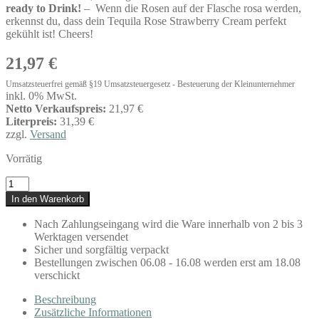
ready to Drink!
– Wenn die Rosen auf der Flasche rosa werden,
erkennst du, dass dein Tequila Rose Strawberry Cream perfekt
gekühlt ist! Cheers!
21,97
€
Umsatzsteuerfrei gemäß §19 Umsatzsteuergesetz - Besteuerung der Kleinunternehmer
inkl. 0% MwSt.
Netto Verkaufspreis:
21,97 €
Literpreis:
31,39 €
zzgl.
Versand
Vorrätig
Liqueur
de
In den Warenkorb
Tequila
Rose
Nach Zahlungseingang wird die Ware innerhalb von 2 bis 3
Strawberry
Werktagen versendet
Cream
Sicher und sorgfältig verpackt
0,7l
Bestellungen zwischen 06.08 - 16.08 werden erst am 18.08
Menge
verschickt
Beschreibung
Zusätzliche Informationen