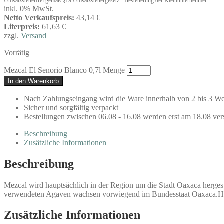
Umsatzsteuerfrei gemäß §19 Umsatzsteuergesetz - Besteuerung der Kleinunternehmer
inkl. 0% MwSt.
Netto Verkaufspreis:
43,14 €
Literpreis:
61,63 €
zzgl.
Versand
Vorrätig
Mezcal El Senorio Blanco 0,7l Menge
In den Warenkorb
Nach Zahlungseingang wird die Ware innerhalb von 2 bis 3 We
Sicher und sorgfältig verpackt
Bestellungen zwischen 06.08 - 16.08 werden erst am 18.08 ver
Beschreibung
Zusätzliche Informationen
Beschreibung
Mezcal wird hauptsächlich in der Region um die Stadt Oaxaca hergest
verwendeten Agaven wachsen vorwiegend im Bundesstaat Oaxaca.Her
Zusätzliche Informationen