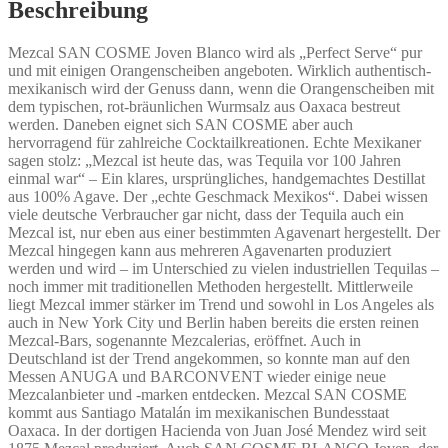
Beschreibung
Mezcal SAN COSME Joven Blanco wird als „Perfect Serve“ pur
und mit einigen Orangenscheiben angeboten. Wirklich authentisch-
mexikanisch wird der Genuss dann, wenn die Orangenscheiben mit
dem typischen, rot-bräunlichen Wurmsalz aus Oaxaca bestreut
werden. Daneben eignet sich SAN COSME aber auch
hervorragend für zahlreiche Cocktailkreationen. Echte Mexikaner
sagen stolz: „Mezcal ist heute das, was Tequila vor 100 Jahren
einmal war“ – Ein klares, ursprüngliches, handgemachtes Destillat
aus 100% Agave. Der „echte Geschmack Mexikos“. Dabei wissen
viele deutsche Verbraucher gar nicht, dass der Tequila auch ein
Mezcal ist, nur eben aus einer bestimmten Agavenart hergestellt. Der
Mezcal hingegen kann aus mehreren Agavenarten produziert
werden und wird – im Unterschied zu vielen industriellen Tequilas –
noch immer mit traditionellen Methoden hergestellt. Mittlerweile
liegt Mezcal immer stärker im Trend und sowohl in Los Angeles als
auch in New York City und Berlin haben bereits die ersten reinen
Mezcal-Bars, sogenannte Mezcalerias, eröffnet. Auch in
Deutschland ist der Trend angekommen, so konnte man auf den
Messen ANUGA und BARCONVENT wieder einige neue
Mezcalanbieter und -marken entdecken. Mezcal SAN COSME
kommt aus Santiago Matalán im mexikanischen Bundesstaat
Oaxaca. In der dortigen Hacienda von Juan José Mendez wird seit