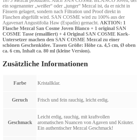
1875 Mezcal produziert. Auch SAN COSME BLANCO Joven, der
ein sogenannter „weißer“ oder „junger“ Mezcal ist, da er nicht in
Fässern gelagert, sondern nach Filtration und Proof direkt in
Flaschen abgefüllt wird. SAN COSME wird zu 100% aus der
Agavenart Angustifolia Haw (Espadín) gemacht.
AKTION: 1
Flasche Mezcal San Cosme Joven Blanco + 1 original SAN
COSME Tasse (
emailliert)
+ 4 Original SAN COSME Kork-
Untersetzer machen den SAN COSME Mezcal zu einer
schönen Geschenkidee. Tassen Größe: Höhe ca. 4,5 cm, Ø oben
ca. 6 cm, Inhalt ca. 80 ml (kleine Version).
Zusätzliche Informationen
Farbe
Kristallklar.
Geruch
Frisch und fein rauchig, leicht erdig.
Leicht erdig, rauchig, mit kraftvollen
Geschmack
aromatischen Nuancen von Agaven und Kräuter.
Ein authentischer Mezcal Geschmack!