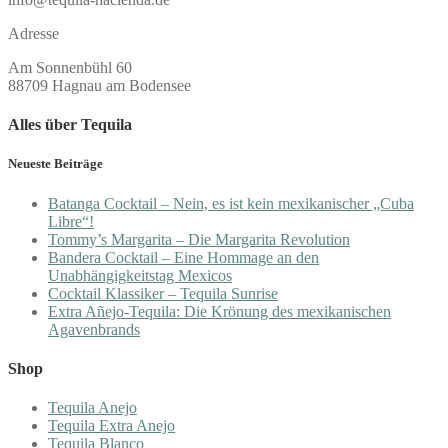
Adresse
Am Sonnenbühl 60
88709 Hagnau am Bodensee
Alles über Tequila
Neueste Beiträge
Batanga Cocktail – Nein, es ist kein mexikanischer „Cuba
Libre“!
Tommy’s Margarita – Die Margarita Revolution
Bandera Cocktail – Eine Hommage an den
Unabhängigkeitstag Mexicos
Cocktail Klassiker – Tequila Sunrise
Extra Añejo-Tequila: Die Krönung des mexikanischen
Agavenbrands
Shop
Tequila Anejo
Tequila Extra Anejo
Tequila Blanco