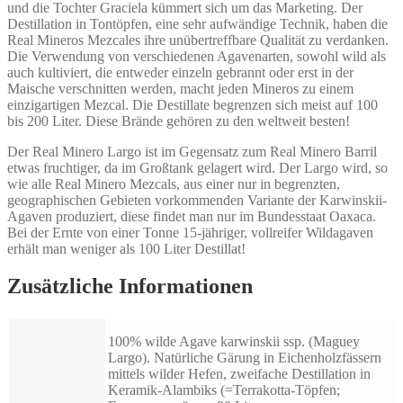
und die Tochter Graciela kümmert sich um das Marketing. Der
Destillation in Tontöpfen, eine sehr aufwändige Technik, haben die
Real Mineros Mezcales ihre unübertreffbare Qualität zu verdanken.
Die Verwendung von verschiedenen Agavenarten, sowohl wild als
auch kultiviert, die entweder einzeln gebrannt oder erst in der
Maische verschnitten werden, macht jeden Mineros zu einem
einzigartigen Mezcal. Die Destillate begrenzen sich meist auf 100
bis 200 Liter. Diese Brände gehören zu den weltweit besten!
Der Real Minero Largo ist im Gegensatz zum Real Minero Barril
etwas fruchtiger, da im Großtank gelagert wird. Der Largo wird, so
wie alle Real Minero Mezcals, aus einer nur in begrenzten,
geographischen Gebieten vorkommenden Variante der Karwinskii-
Agaven produziert, diese findet man nur im Bundesstaat Oaxaca.
Bei der Ernte von einer Tonne 15-jähriger, vollreifer Wildagaven
erhält man weniger als 100 Liter Destillat!
Zusätzliche Informationen
100% wilde Agave karwinskii ssp. (Maguey
Largo). Natürliche Gärung in Eichenholzfässern
mittels wilder Hefen, zweifache Destillation in
Keramik-Alambiks (=Terrakotta-Töpfen;