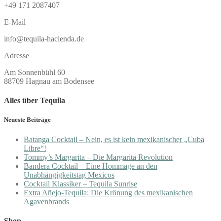
+49 171 2087407
E-Mail
info@tequila-hacienda.de
Adresse
Am Sonnenbühl 60
88709 Hagnau am Bodensee
Alles über Tequila
Neueste Beiträge
Batanga Cocktail – Nein, es ist kein mexikanischer „Cuba
Libre“!
Tommy’s Margarita – Die Margarita Revolution
Bandera Cocktail – Eine Hommage an den
Unabhängigkeitstag Mexicos
Cocktail Klassiker – Tequila Sunrise
Extra Añejo-Tequila: Die Krönung des mexikanischen
Agavenbrands
Shop