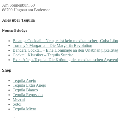
Am Sonnenbühl 60
88709 Hagnau am Bodensee
Alles über Tequila
Neueste Beiträge
Batanga Cocktail – Nein, es ist kein mexikanischer „Cuba Libr
Tommy’s Margarita – Die Margarita Revolution
Bandera Cocktail – Eine Hommage an den Unabhängigkeitsta
Cocktail Klassiker – Tequila Sunrise
Extra Añejo-Tequila: Die Krönung des mexikanischen Agaven
Shop
Tequila Anejo
Tequila Extra Anejo
Tequila Blanco
Tequila Reposado
Mezcal
Sotol
Tequila Mixto