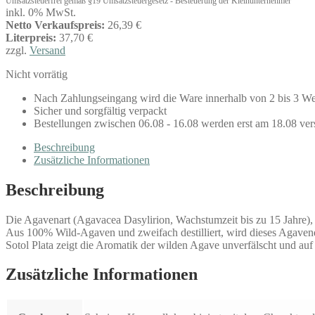
Umsatzsteuerfrei gemäß §19 Umsatzsteuergesetz - Besteuerung der Kleinunternehmer
inkl. 0% MwSt.
Netto Verkaufspreis:
26,39 €
Literpreis:
37,70 €
zzgl.
Versand
Nicht vorrätig
Nach Zahlungseingang wird die Ware innerhalb von 2 bis 3 We
Sicher und sorgfältig verpackt
Bestellungen zwischen 06.08 - 16.08 werden erst am 18.08 ver
Beschreibung
Zusätzliche Informationen
Beschreibung
Die Agavenart (Agavacea Dasylirion, Wachstumzeit bis zu 15 Jahre)
Aus 100% Wild-Agaven und zweifach destilliert, wird dieses Agavend
Sotol Plata zeigt die Aromatik der wilden Agave unverfälscht und au
Zusätzliche Informationen