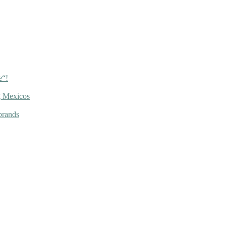
e“!
g Mexicos
brands