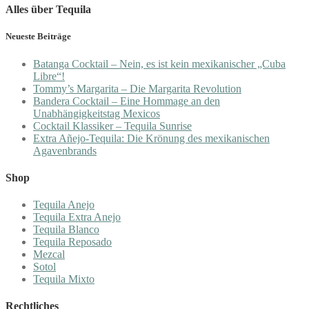
Alles über Tequila
Neueste Beiträge
Batanga Cocktail – Nein, es ist kein mexikanischer „Cuba
Libre“!
Tommy’s Margarita – Die Margarita Revolution
Bandera Cocktail – Eine Hommage an den
Unabhängigkeitstag Mexicos
Cocktail Klassiker – Tequila Sunrise
Extra Añejo-Tequila: Die Krönung des mexikanischen
Agavenbrands
Shop
Tequila Anejo
Tequila Extra Anejo
Tequila Blanco
Tequila Reposado
Mezcal
Sotol
Tequila Mixto
Rechtliches