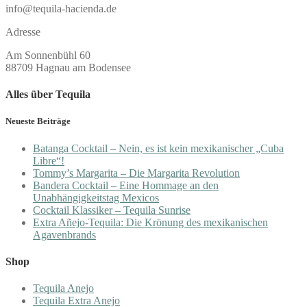
info@tequila-hacienda.de
Adresse
Am Sonnenbühl 60
88709 Hagnau am Bodensee
Alles über Tequila
Neueste Beiträge
Batanga Cocktail – Nein, es ist kein mexikanischer „Cuba
Libre“!
Tommy’s Margarita – Die Margarita Revolution
Bandera Cocktail – Eine Hommage an den
Unabhängigkeitstag Mexicos
Cocktail Klassiker – Tequila Sunrise
Extra Añejo-Tequila: Die Krönung des mexikanischen
Agavenbrands
Shop
Tequila Anejo
Tequila Extra Anejo