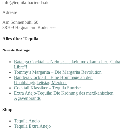
info@tequila-hacienda.de
Adresse
Am Sonnenbühl 60
88709 Hagnau am Bodensee
Alles über Tequila
Neueste Beiträge
Batanga Cocktail – Nein, es ist kein mexikanischer „Cuba
Libre“!
Tommy’s Margarita – Die Margarita Revolution
Bandera Cocktail – Eine Hommage an den
Unabhängigkeitstag Mexicos
Cocktail Klassiker – Tequila Sunrise
Extra Añejo-Tequila: Die Krönung des mexikanischen
Agavenbrands
Shop
Tequila Anejo
Tequila Extra Anejo