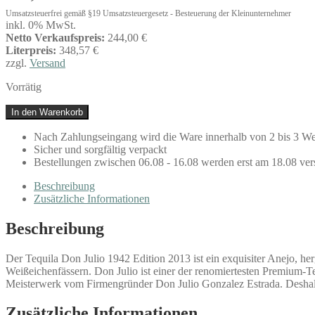
Umsatzsteuerfrei gemäß §19 Umsatzsteuergesetz - Besteuerung der Kleinunternehmer
inkl. 0% MwSt.
Netto Verkaufspreis:
244,00 €
Literpreis:
348,57 €
zzgl.
Versand
Vorrätig
Tequila
In den Warenkorb
Don
Julio
Nach Zahlungseingang wird die Ware innerhalb von 2 bis 3 We
1942
Sicher und sorgfältig verpackt
Edition
Bestellungen zwischen 06.08 - 16.08 werden erst am 18.08 ver
2013
0,7l
Beschreibung
Menge
Zusätzliche Informationen
Beschreibung
Der Tequila Don Julio 1942 Edition 2013 ist ein exquisiter Anejo, her
Weißeichenfässern. Don Julio ist einer der renomiertesten Premium-Te
Meisterwerk vom Firmengründer Don Julio Gonzalez Estrada. Deshalb 
Zusätzliche Informationen