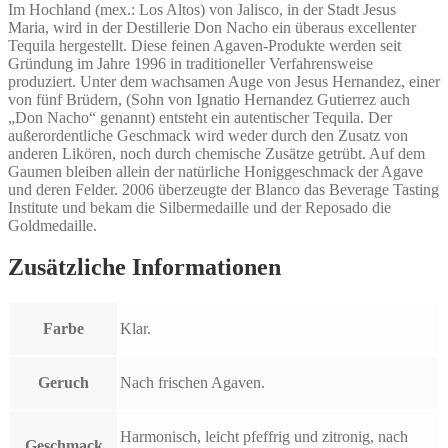
Im Hochland (mex.: Los Altos) von Jalisco, in der Stadt Jesus
Maria, wird in der Destillerie Don Nacho ein überaus excellenter
Tequila hergestellt. Diese feinen Agaven-Produkte werden seit
Gründung im Jahre 1996 in traditioneller Verfahrensweise
produziert. Unter dem wachsamen Auge von Jesus Hernandez, einer
von fünf Brüdern, (Sohn von Ignatio Hernandez Gutierrez auch
„Don Nacho“ genannt) entsteht ein autentischer Tequila. Der
außerordentliche Geschmack wird weder durch den Zusatz von
anderen Likören, noch durch chemische Zusätze getrübt. Auf dem
Gaumen bleiben allein der natürliche Honiggeschmack der Agave
und deren Felder. 2006 überzeugte der Blanco das Beverage Tasting
Institute und bekam die Silbermedaille und der Reposado die
Goldmedaille.
Zusätzliche Informationen
Farbe
Klar.
Geruch
Nach frischen Agaven.
Harmonisch, leicht pfeffrig und zitronig, nach
Geschmack