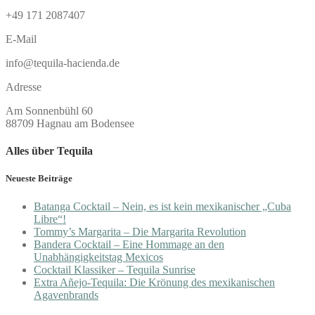
+49 171 2087407
E-Mail
info@tequila-hacienda.de
Adresse
Am Sonnenbühl 60
88709 Hagnau am Bodensee
Alles über Tequila
Neueste Beiträge
Batanga Cocktail – Nein, es ist kein mexikanischer „Cuba
Libre“!
Tommy’s Margarita – Die Margarita Revolution
Bandera Cocktail – Eine Hommage an den
Unabhängigkeitstag Mexicos
Cocktail Klassiker – Tequila Sunrise
Extra Añejo-Tequila: Die Krönung des mexikanischen
Agavenbrands