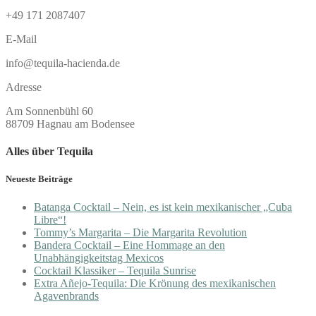
+49 171 2087407
E-Mail
info@tequila-hacienda.de
Adresse
Am Sonnenbühl 60
88709 Hagnau am Bodensee
Alles über Tequila
Neueste Beiträge
Batanga Cocktail – Nein, es ist kein mexikanischer „Cuba
Libre“!
Tommy’s Margarita – Die Margarita Revolution
Bandera Cocktail – Eine Hommage an den
Unabhängigkeitstag Mexicos
Cocktail Klassiker – Tequila Sunrise
Extra Añejo-Tequila: Die Krönung des mexikanischen
Agavenbrands