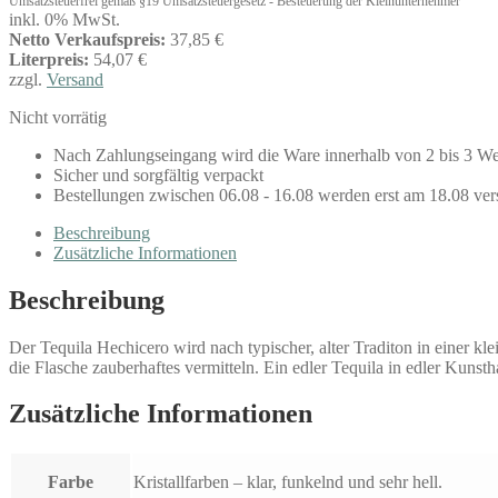
Umsatzsteuerfrei gemäß §19 Umsatzsteuergesetz - Besteuerung der Kleinunternehmer
inkl. 0% MwSt.
Netto Verkaufspreis:
37,85 €
Literpreis:
54,07 €
zzgl.
Versand
Nicht vorrätig
Nach Zahlungseingang wird die Ware innerhalb von 2 bis 3 We
Sicher und sorgfältig verpackt
Bestellungen zwischen 06.08 - 16.08 werden erst am 18.08 ver
Beschreibung
Zusätzliche Informationen
Beschreibung
Der Tequila Hechicero wird nach typischer, alter Traditon in einer kl
die Flasche zauberhaftes vermitteln. Ein edler Tequila in edler Kun
Zusätzliche Informationen
Farbe
Kristallfarben – klar, funkelnd und sehr hell.