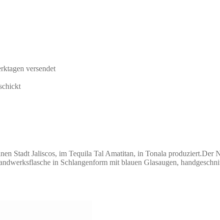
rktagen versendet
schickt
einen Stadt Jaliscos, im Tequila Tal Amatitan, in Tonala produziert.De
sthandwerksflasche in Schlangenform mit blauen Glasaugen, handgeschn