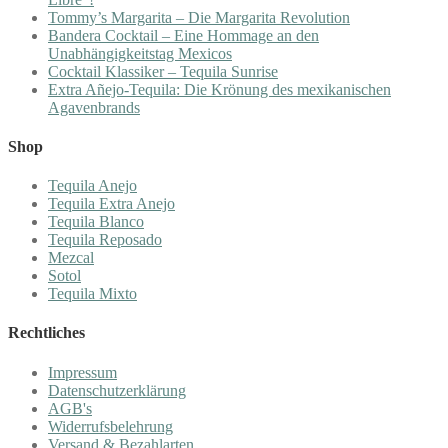
Tommy’s Margarita – Die Margarita Revolution
Bandera Cocktail – Eine Hommage an den
Unabhängigkeitstag Mexicos
Cocktail Klassiker – Tequila Sunrise
Extra Añejo-Tequila: Die Krönung des mexikanischen
Agavenbrands
Shop
Tequila Anejo
Tequila Extra Anejo
Tequila Blanco
Tequila Reposado
Mezcal
Sotol
Tequila Mixto
Rechtliches
Impressum
Datenschutzerklärung
AGB's
Widerrufsbelehrung
Versand & Bezahlarten