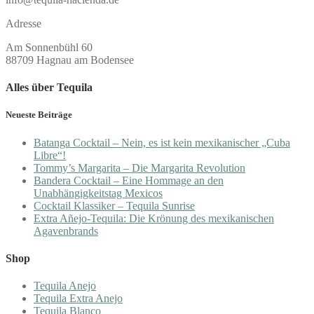
Adresse
Am Sonnenbühl 60
88709 Hagnau am Bodensee
Alles über Tequila
Neueste Beiträge
Batanga Cocktail – Nein, es ist kein mexikanischer „Cuba
Libre“!
Tommy’s Margarita – Die Margarita Revolution
Bandera Cocktail – Eine Hommage an den
Unabhängigkeitstag Mexicos
Cocktail Klassiker – Tequila Sunrise
Extra Añejo-Tequila: Die Krönung des mexikanischen
Agavenbrands
Shop
Tequila Anejo
Tequila Extra Anejo
Tequila Blanco