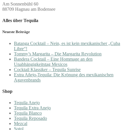
Am Sonnenbühl 60
88709 Hagnau am Bodensee
Alles über Tequila
Neueste Beiträge
Batanga Cocktail – Nein, es ist kein mexikanischer „Cuba
Libre“!
Tommy’s Margarita – Die Margarita Revolution
Bandera Cocktail – Eine Hommage an den
Unabhängigkeitstag Mexicos
Cocktail Klassiker – Tequila Sunrise
Extra Añejo-Tequila: Die Krönung des mexikanischen
Agavenbrands
Shop
Tequila Anejo
Tequila Extra Anejo
Tequila Blanco
Tequila Reposado
Mezcal
Sotol