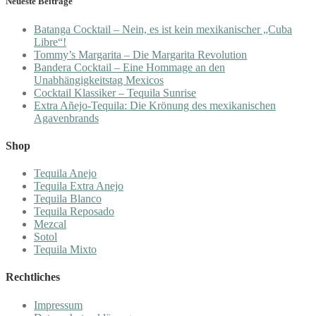
Neueste Beiträge
Batanga Cocktail – Nein, es ist kein mexikanischer „Cuba
Libre“!
Tommy’s Margarita – Die Margarita Revolution
Bandera Cocktail – Eine Hommage an den
Unabhängigkeitstag Mexicos
Cocktail Klassiker – Tequila Sunrise
Extra Añejo-Tequila: Die Krönung des mexikanischen
Agavenbrands
Shop
Tequila Anejo
Tequila Extra Anejo
Tequila Blanco
Tequila Reposado
Mezcal
Sotol
Tequila Mixto
Rechtliches
Impressum