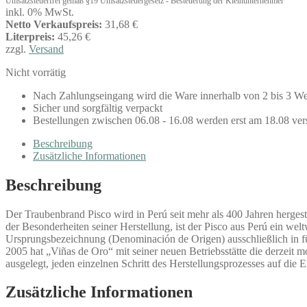
Umsatzsteuerfrei gemäß §19 Umsatzsteuergesetz - Besteuerung der Kleinunternehmer
inkl. 0% MwSt.
Netto Verkaufspreis:
31,68 €
Literpreis:
45,26 €
zzgl.
Versand
Nicht vorrätig
Nach Zahlungseingang wird die Ware innerhalb von 2 bis 3 We
Sicher und sorgfältig verpackt
Bestellungen zwischen 06.08 - 16.08 werden erst am 18.08 ver
Beschreibung
Zusätzliche Informationen
Beschreibung
Der Traubenbrand Pisco wird in Perú seit mehr als 400 Jahren herges
der Besonderheiten seiner Herstellung, ist der Pisco aus Perú ein wel
Ursprungsbezeichnung (Denominación de Origen) ausschließlich in f
2005 hat „Viñas de Oro“ mit seiner neuen Betriebsstätte die derzeit 
ausgelegt, jeden einzelnen Schritt des Herstellungsprozesses auf die E
Zusätzliche Informationen