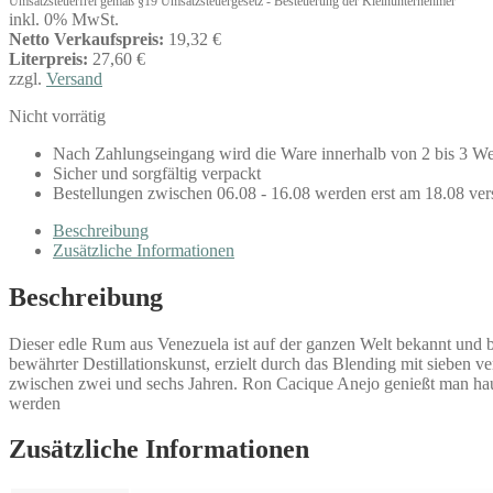
Umsatzsteuerfrei gemäß §19 Umsatzsteuergesetz - Besteuerung der Kleinunternehmer
inkl. 0% MwSt.
Netto Verkaufspreis:
19,32 €
Literpreis:
27,60 €
zzgl.
Versand
Nicht vorrätig
Nach Zahlungseingang wird die Ware innerhalb von 2 bis 3 We
Sicher und sorgfältig verpackt
Bestellungen zwischen 06.08 - 16.08 werden erst am 18.08 ver
Beschreibung
Zusätzliche Informationen
Beschreibung
Dieser edle Rum aus Venezuela ist auf der ganzen Welt bekannt und be
bewährter Destillationskunst, erzielt durch das Blending mit sieben v
zwischen zwei und sechs Jahren. Ron Cacique Anejo genießt man hau
werden
Zusätzliche Informationen