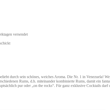
rktagen versendet
schickt
liebt durch sein schönes, weiches Aroma. Die Nr. 1 in Venezuela! Welt
erschiedenen Rums, d.h. miteinander kombinierte Rums, damit ein fantas
ptsächlich pur oder „on the rocks“. Für ganz exklusive Cocktails da