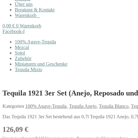
Über uns
Beratung & Kontakt
Warenkorb
0,00
€
0
Warenkorb
Facebook-f
100% Agave-Tequila
Mezcal
Sotol
Zubehör
Miniaturen und Geschenke
Tequila Mixto
Tequila 1921 3er Set (Anejo, Reposado und 
Kategorien
100% Agave-Tequila
,
Tequila Anejo
,
Tequila Blanco
,
Teq
Das Tequila 1921 3er Set bestehend aus 0,7l Tequila 1921 Anejo, 0,7
126,09
€