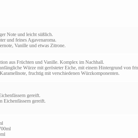
er Note und leicht süßlich.
ter und feines Agavenaroma.
ernote, Vanille und etwas Zitrone.
tion aus Früchten und Vanille. Komplex im Nachhall.
, anfängliche Würze mit gerösteter Eiche, mit einem Hintergrund von 
 Karamellnote, fruchtig mit verschiedenen Würzkomponenten.
chenfässern gereift.
 Eichenfässern gereift.
ml
700ml
0ml