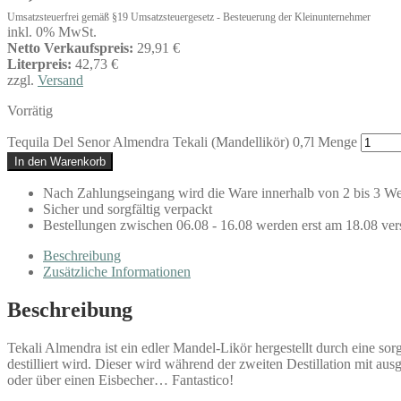
Umsatzsteuerfrei gemäß §19 Umsatzsteuergesetz - Besteuerung der Kleinunternehmer
inkl. 0% MwSt.
Netto Verkaufspreis:
29,91 €
Literpreis:
42,73 €
zzgl.
Versand
Vorrätig
Tequila Del Senor Almendra Tekali (Mandellikör) 0,7l Menge
In den Warenkorb
Nach Zahlungseingang wird die Ware innerhalb von 2 bis 3 We
Sicher und sorgfältig verpackt
Bestellungen zwischen 06.08 - 16.08 werden erst am 18.08 ver
Beschreibung
Zusätzliche Informationen
Beschreibung
Tekali Almendra ist ein edler Mandel-Likör hergestellt durch eine so
destilliert wird. Dieser wird während der zweiten Destillation mit au
oder über einen Eisbecher… Fantastico!