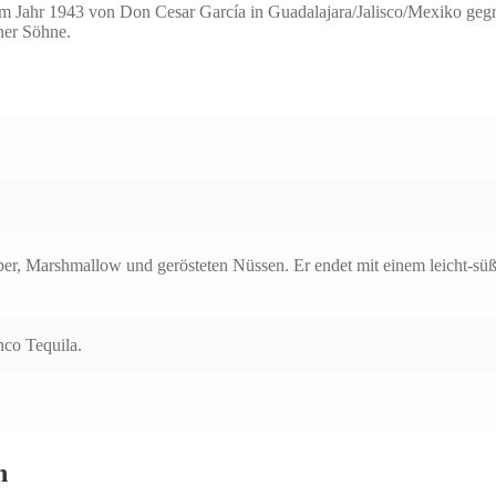
 im Jahr 1943 von Don Cesar García in Guadalajara/Jalisco/Mexiko gegr
ner Söhne.
er, Marshmallow und gerösteten Nüssen. Er endet mit einem leicht-sü
nco Tequila.
n