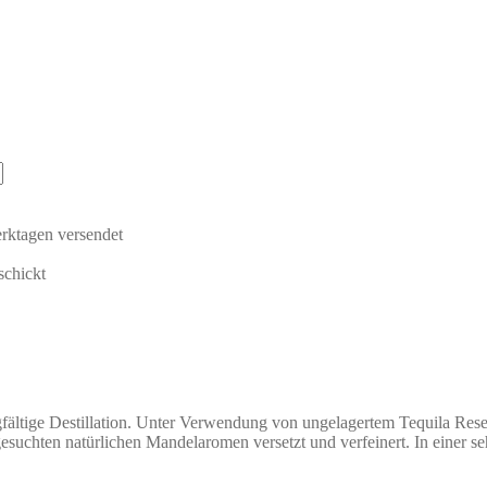
rktagen versendet
schickt
rgfältige Destillation. Unter Verwendung von ungelagertem Tequila Res
sgesuchten natürlichen Mandelaromen versetzt und verfeinert. In einer s