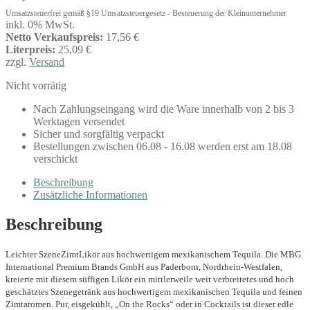
Umsatzsteuerfrei gemäß §19 Umsatzsteuergesetz - Besteuerung der Kleinunternehmer
inkl. 0% MwSt.
Netto Verkaufspreis:
17,56 €
Literpreis:
25,09 €
zzgl.
Versand
Nicht vorrätig
Nach Zahlungseingang wird die Ware innerhalb von 2 bis 3
Werktagen versendet
Sicher und sorgfältig verpackt
Bestellungen zwischen 06.08 - 16.08 werden erst am 18.08
verschickt
Beschreibung
Zusätzliche Informationen
Beschreibung
Leichter SzeneZimtLikör aus hochwertigem mexikanischem Tequila. Die MBG
International Premium Brands GmbH aus Paderborn, Nordrhein-Westfalen,
kreierte mit diesem süffigen Likör ein mittlerweile weit verbreitetes und hoch
geschätztes Szenegetränk aus hochwertigem mexikanischen Tequila und feinen
Zimtaromen. Pur, eisgekühlt, „On the Rocks“ oder in Cocktails ist dieser edle