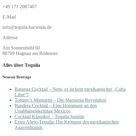
+49 171 2087407
E-Mail
info@tequila-hacienda.de
Adresse
Am Sonnenbühl 60
88709 Hagnau am Bodensee
Alles über Tequila
Neueste Beiträge
Batanga Cocktail – Nein, es ist kein mexikanischer „Cuba
Libre“!
Tommy’s Margarita – Die Margarita Revolution
Bandera Cocktail – Eine Hommage an den
Unabhängigkeitstag Mexicos
Cocktail Klassiker – Tequila Sunrise
Extra Añejo-Tequila: Die Krönung des mexikanischen
Agavenbrands