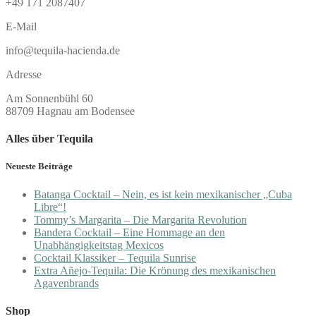
+49 171 2087407
E-Mail
info@tequila-hacienda.de
Adresse
Am Sonnenbühl 60
88709 Hagnau am Bodensee
Alles über Tequila
Neueste Beiträge
Batanga Cocktail – Nein, es ist kein mexikanischer „Cuba
Libre“!
Tommy’s Margarita – Die Margarita Revolution
Bandera Cocktail – Eine Hommage an den
Unabhängigkeitstag Mexicos
Cocktail Klassiker – Tequila Sunrise
Extra Añejo-Tequila: Die Krönung des mexikanischen
Agavenbrands
Shop