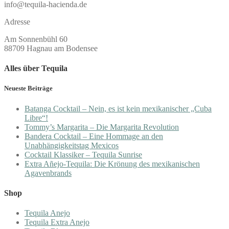
info@tequila-hacienda.de
Adresse
Am Sonnenbühl 60
88709 Hagnau am Bodensee
Alles über Tequila
Neueste Beiträge
Batanga Cocktail – Nein, es ist kein mexikanischer „Cuba
Libre“!
Tommy’s Margarita – Die Margarita Revolution
Bandera Cocktail – Eine Hommage an den
Unabhängigkeitstag Mexicos
Cocktail Klassiker – Tequila Sunrise
Extra Añejo-Tequila: Die Krönung des mexikanischen
Agavenbrands
Shop
Tequila Anejo
Tequila Extra Anejo