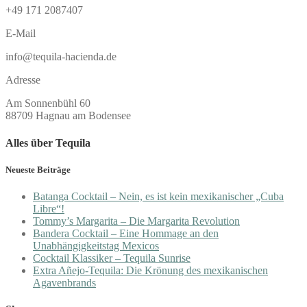
+49 171 2087407
E-Mail
info@tequila-hacienda.de
Adresse
Am Sonnenbühl 60
88709 Hagnau am Bodensee
Alles über Tequila
Neueste Beiträge
Batanga Cocktail – Nein, es ist kein mexikanischer „Cuba
Libre“!
Tommy’s Margarita – Die Margarita Revolution
Bandera Cocktail – Eine Hommage an den
Unabhängigkeitstag Mexicos
Cocktail Klassiker – Tequila Sunrise
Extra Añejo-Tequila: Die Krönung des mexikanischen
Agavenbrands