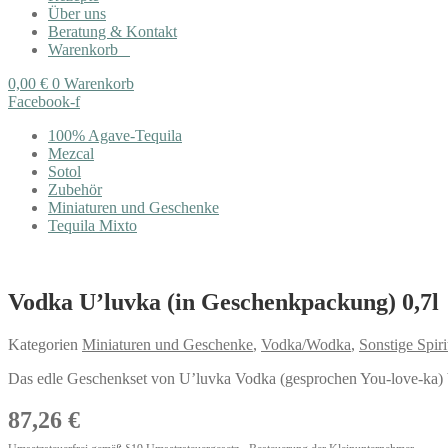
Über uns
Beratung & Kontakt
Warenkorb
0,00
€
0
Warenkorb
Facebook-f
100% Agave-Tequila
Mezcal
Sotol
Zubehör
Miniaturen und Geschenke
Tequila Mixto
Vodka U’luvka (in Geschenkpackung) 0,7l
Kategorien
Miniaturen und Geschenke
,
Vodka/Wodka
,
Sonstige Spir
Das edle Geschenkset von U’luvka Vodka (gesprochen You-love-ka) b
87,26
€