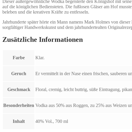
Dieser außergewöhnliche Wodka begeisterte den Königshof mit sein
auf die königlichen Bediensteten. Die fußlosen Gläser am Hof mussten
beleben und die kreativen Kräfte zu entfesseln.
Jahrhunderte später hörte ein Mann namens Mark Holmes von dieser le
sorgfältiger Handwerkskunst und dem jahrhundertealten Originalrezep
Zusätzliche Informationen
Farbe
Klar.
Geruch
Er vermittelt in der Nase einen frischen, sauberen 
Geschmack
Floral, cremig, leicht buttrig, süße Eintragung, p
Besonderheiten
Vodka aus 50% aus Roggen, zu 25% aus Weizen und 
Inhalt
40% Vol., 700 ml