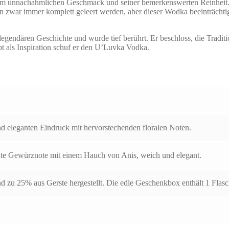
em unnachahmlichen Geschmack und seiner bemerkenswerten Reinheit. A
 zwar immer komplett geleert werden, aber dieser Wodka beeinträchtigte
gendären Geschichte und wurde tief berührt. Er beschloss, die Tradit
t als Inspiration schuf er den U’Luvka Vodka.
und eleganten Eindruck mit hervorstechenden floralen Noten.
ikante Gewürznote mit einem Hauch von Anis, weich und elegant.
zu 25% aus Gerste hergestellt. Die edle Geschenkbox enthält 1 Flas