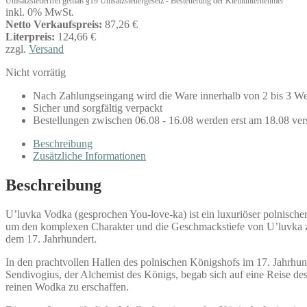
Umsatzsteuerfrei gemäß §19 Umsatzsteuergesetz - Besteuerung der Kleinunternehmer
inkl. 0% MwSt.
Netto Verkaufspreis:
87,26 €
Literpreis:
124,66 €
zzgl.
Versand
Nicht vorrätig
Nach Zahlungseingang wird die Ware innerhalb von 2 bis 3 We
Sicher und sorgfältig verpackt
Bestellungen zwischen 06.08 - 16.08 werden erst am 18.08 ver
Beschreibung
Zusätzliche Informationen
Beschreibung
U’luvka Vodka (gesprochen You-love-ka) ist ein luxuriöser polnische
um den komplexen Charakter und die Geschmackstiefe von U’luvka zu 
dem 17. Jahrhundert.
In den prachtvollen Hallen des polnischen Königshofs im 17. Jahrhu
Sendivogius, der Alchemist des Königs, begab sich auf eine Reise de
reinen Wodka zu erschaffen.