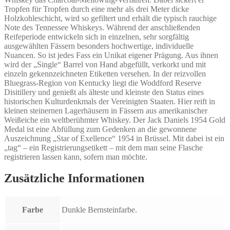
Tropfen für Tropfen durch eine mehr als drei Meter dicke
Holzkohleschicht, wird so gefiltert und erhält die typisch rauchige
Note des Tennessee Whiskeys. Während der anschließenden
Reifeperiode entwickeln sich in einzelnen, sehr sorgfältig
ausgewählten Fässern besonders hochwertige, individuelle
Nuancen. So ist jedes Fass ein Unikat eigener Prägung. Aus ihnen
wird der „Single“ Barrel von Hand abgefüllt, verkorkt und mit
einzeln gekennzeichneten Etiketten versehen. In der reizvollen
Bluegrass-Region von Kentucky liegt die Woddford Reserve
Disitillery und genießt als älteste und kleinste den Status eines
historischen Kulturdenkmals der Vereinigten Staaten. Hier reift in
kleinen steinernen Lagerhäusern in Fässern aus amerikanischer
Weißeiche ein weltberühmter Whiskey. Der Jack Daniels 1954 Gold
Medal ist eine Abfüllung zum Gedenken an die gewonnene
Auszeichnung „Star of Exellence“ 1954 in Brüssel. Mit dabei ist ein
„tag“ – ein Registrierungsetikett – mit dem man seine Flasche
registrieren lassen kann, sofern man möchte.
Zusätzliche Informationen
Farbe
Dunkle Bernsteinfarbe.