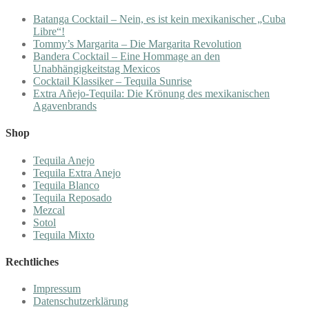
Batanga Cocktail – Nein, es ist kein mexikanischer „Cuba
Libre“!
Tommy’s Margarita – Die Margarita Revolution
Bandera Cocktail – Eine Hommage an den
Unabhängigkeitstag Mexicos
Cocktail Klassiker – Tequila Sunrise
Extra Añejo-Tequila: Die Krönung des mexikanischen
Agavenbrands
Shop
Tequila Anejo
Tequila Extra Anejo
Tequila Blanco
Tequila Reposado
Mezcal
Sotol
Tequila Mixto
Rechtliches
Impressum
Datenschutzerklärung