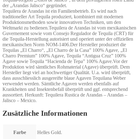
der „Arandas Jalisco“ gegründet.
Tequilera de Arandas ist ein Familienbetrieb. Es wird nach
traditioneller Art Tequila produziert, kombiniert mit modernen
Produktionsmethoden sowie innovativen Techniken, um den
Weltmarkt zu bedienen.Tequilera de Arandas ist vom mexikanischen
Guvernement sowie vom Consejo Regulador de Tequila (CRT) für
die Tequila-Herstellung autorisiert und operiert unter der offiziellen
mexikanischen Norm NOM-1406.Der Hersteller produziert die
Tequilas „El Charro“, „El Charro de la Casa” 100% Agave, „El
Charro Premium” 100% Agave, Tequila “Antigua Cruz” 100%
Agave sowie Tequila “Hacienda de Tepa” 100% Agave.Vor der
Produktion wird sämtliches Rohmaterial (Agave) überprüft. Dem
Hersteller liegt viel an hochwertiger Qualität. U.a. wird überprüft,
dass ausschliesslich ausgereifte blaue Agaven Tequilana Weber
verwendet werden. Sämtliche Agaven werden ebenfalls auf
Krankheiten und Insektenbefall überprüft und ggf. entsprechend
aussortiert. Herkunft: Tequilera Rustica de Arandas – Arandas –
Jalisco – Mexico.
Zusätzliche Informationen
Farbe
Helles Gold.