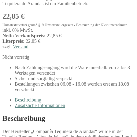
Tequilera de Arandas ist ein Familienbetrieb.
22,85
€
Umsatzsteuerfrei gemäß §19 Umsatzsteuergesetz - Besteuerung der Kleinunternehmer
inkl. 0% MwSt.
Netto Verkaufspreis:
22,85 €
Literpreis:
22,85 €
zzgl.
Versand
Nicht vorrätig
Nach Zahlungseingang wird die Ware innerhalb von 2 bis 3
Werktagen versendet
Sicher und sorgfältig verpackt
Bestellungen zwischen 06.08 - 16.08 werden erst am 18.08
verschickt
Beschreibung
Zusätzliche Informationen
Beschreibung
Der Hersteller „Compañía Tequilera de Arandas“ wurde in der
Tequila-Region „Altos de Jalisco“, in dem priviligierten roten Land