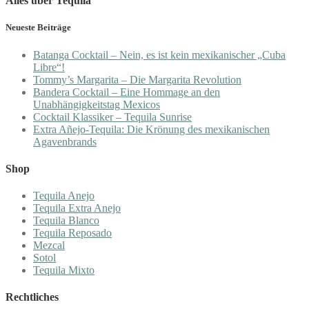
Alles über Tequila
Neueste Beiträge
Batanga Cocktail – Nein, es ist kein mexikanischer „Cuba
Libre“!
Tommy’s Margarita – Die Margarita Revolution
Bandera Cocktail – Eine Hommage an den
Unabhängigkeitstag Mexicos
Cocktail Klassiker – Tequila Sunrise
Extra Añejo-Tequila: Die Krönung des mexikanischen
Agavenbrands
Shop
Tequila Anejo
Tequila Extra Anejo
Tequila Blanco
Tequila Reposado
Mezcal
Sotol
Tequila Mixto
Rechtliches