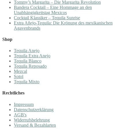
Tommy’s Margarita – Die Margarita Revolution
Bandera Cocktail – Eine Hommage an den
Unabhängigkeitstag Mexicos
Cocktail Klassiker – Tequila Sunrise
Extra Añejo-Tequila: Die Krönung des mexikanischen
Agavenbrands
Shop
Tequila Anejo
Tequila Extra Anejo
Tequila Blanco
Tequila Reposado
Mezcal
Sotol
Tequila Mixto
Rechtliches
Impressum
Datenschutzerklärung
AGB's
Widerrufsbelehrung
Versand & Bezahlarten