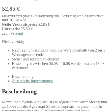
52,85
€
Umsatzsteuerfrei gemäß §19 Umsatzsteuergesetz - Besteuerung der Kleinunternehmer
inkl. 0% MwSt.
Netto Verkaufspreis:
52,85 €
Literpreis:
75,50 €
zzgl.
Versand
Nicht vorrätig
Nach Zahlungseingang wird die Ware innerhalb von 2 bis 3
Werktagen versendet
Sicher und sorgfältig verpackt
Bestellungen zwischen 06.08 - 16.08 werden erst am 18.08
verschickt
Beschreibung
Zusätzliche Informationen
Beschreibung
Mezcal de Leyenda Nauyaca ist ein sogenannter Silver Mezcal und
zu 100% aus der Agavenart Silvestre Cupreata hergestellt, die in
Guerrero angebaut wird. Der limitierte Mezcal hat einen