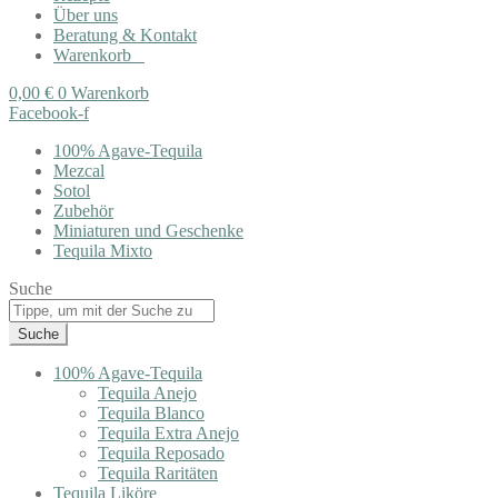
Über uns
Beratung & Kontakt
Warenkorb
0,00
€
0
Warenkorb
Facebook-f
100% Agave-Tequila
Mezcal
Sotol
Zubehör
Miniaturen und Geschenke
Tequila Mixto
Suche
Suche
100% Agave-Tequila
Tequila Anejo
Tequila Blanco
Tequila Extra Anejo
Tequila Reposado
Tequila Raritäten
Tequila Liköre